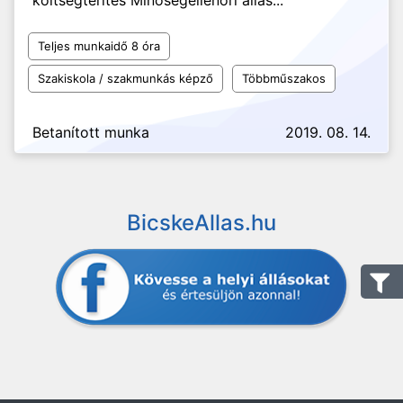
költségtérítés Minőségellenőri állás...
Teljes munkaidő 8 óra
Szakiskola / szakmunkás képző
Többműszakos
Betanított munka
2019. 08. 14.
BicskeAllas.hu