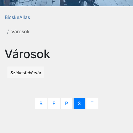
BicskeAllas
Városok
Városok
Székesfehérvár
B
F
P
S
T